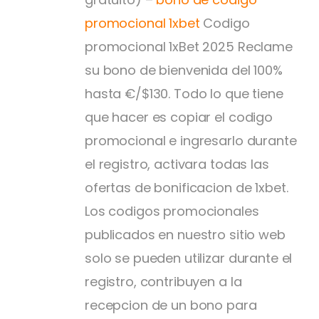
promocional 1xbet
Codigo
promocional 1xBet 2025 Reclame
su bono de bienvenida del 100%
hasta €/$130. Todo lo que tiene
que hacer es copiar el codigo
promocional e ingresarlo durante
el registro, activara todas las
ofertas de bonificacion de 1xbet.
Los codigos promocionales
publicados en nuestro sitio web
solo se pueden utilizar durante el
registro, contribuyen a la
recepcion de un bono para