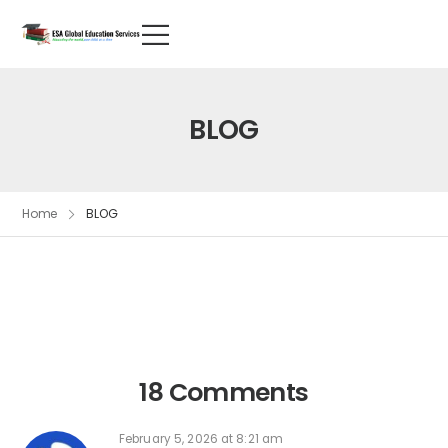
BLOG
Home
BLOG
18 Comments
February 5, 2026 at 8:21 am