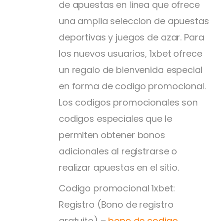
de apuestas en linea que ofrece
una amplia seleccion de apuestas
deportivas y juegos de azar. Para
los nuevos usuarios, 1xbet ofrece
un regalo de bienvenida especial
en forma de codigo promocional.
Los codigos promocionales son
codigos especiales que le
permiten obtener bonos
adicionales al registrarse o
realizar apuestas en el sitio.
Codigo promocional 1xbet:
Registro (Bono de registro
gratuito) –
bono de codigo