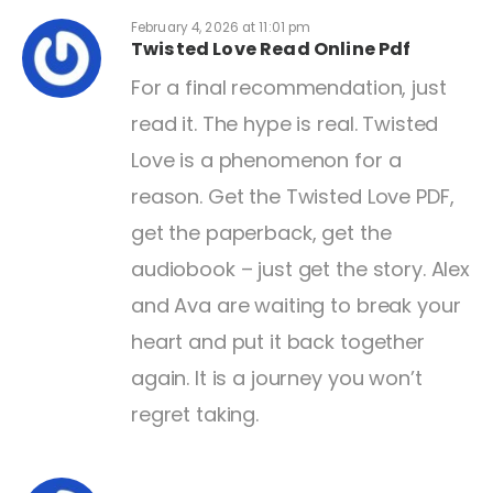
February 4, 2026 at 11:01 pm
Twisted Love Read Online Pdf
For a final recommendation, just
read it. The hype is real. Twisted
Love is a phenomenon for a
reason. Get the Twisted Love PDF,
get the paperback, get the
audiobook – just get the story. Alex
and Ava are waiting to break your
heart and put it back together
again. It is a journey you won’t
regret taking.