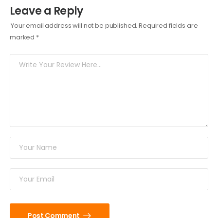
Leave a Reply
Your email address will not be published.
Required fields are
marked
*
Post Comment