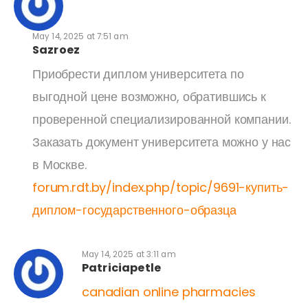
May 14, 2025 at 7:51 am
Sazroez
Приобрести диплом университета по
выгодной цене возможно, обратившись к
проверенной специализированной компании.
Заказать документ университета можно у нас
в Москве.
forum.rdt.by/index.php/topic/9691-купить-
диплом-государственного-образца
May 14, 2025 at 3:11 am
Patriciapetle
canadian online pharmacies